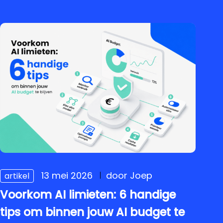
13 mei 2026
door Joep
artikel
Voorkom AI limieten: 6 handige
tips om binnen jouw AI budget te