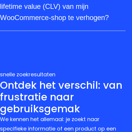
velden of dubbele events.
productgegevens, orderstatus,
lifetime value (CLV) van mijn
winkelwageninhoud en opt‑in status. Deze
WooCommerce‑shop te verhogen?
velden maken segmentatie, personalisatie en
Klaviyo verhoogt CLV door gepersonaliseerde
betrouwbare flows mogelijk.
flows (welkomstseries, cross-sell, win-back),
relevante productaanbevelingen op basis van
orderdata en tijdige triggers zoals abandoned
cart. Door segmentatie en A/B tests verbeter je
snelle zoekresultaten
retentie en gemiddelde orderwaarde.
Ontdek het verschil: van
frustratie naar
gebruiksgemak
We kennen het allemaal: je zoekt naar
specifieke informatie of een product op een