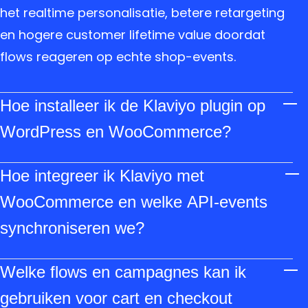
het realtime personalisatie, betere retargeting
en hogere customer lifetime value doordat
flows reageren op echte shop-events.
Hoe installeer ik de Klaviyo plugin op
WordPress en WooCommerce?
Installeer de officiële Klaviyo plugin via de
Hoe integreer ik Klaviyo met
WordPress plugin directory of upload de
extensie in het dashboard. Activeer de plugin,
WooCommerce en welke API‑events
voeg je Klaviyo API key toe en controleer de
synchroniseren we?
WooCommerce-specifieke instellingen zodat
Gebruik de officiële plugin voor de meeste
checkout- en orderevents correct worden
Welke flows en campagnes kan ik
shops of een maatwerk API-integratie voor
doorgestuurd.
complexe flows. Belangrijke events zijn: placed
gebruiken voor cart en checkout