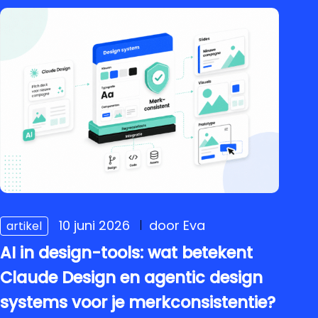
10 juni 2026
door Eva
artikel
AI in design-tools: wat betekent
Claude Design en agentic design
systems voor je merkconsistentie?