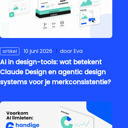
10 juni 2026
door Eva
artikel
AI in design-tools: wat betekent
Claude Design en agentic design
systems voor je merkconsistentie?