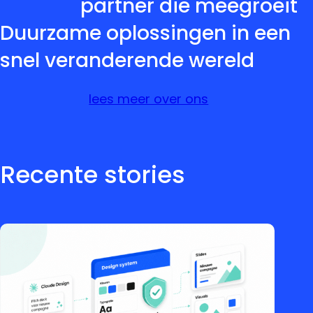
partner die meegroeit
Duurzame oplossingen in een
snel veranderende wereld
lees meer over ons
Recente stories