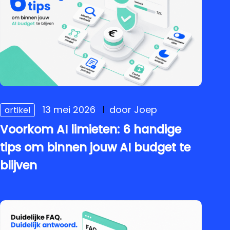
13 mei 2026
door Joep
artikel
Voorkom AI limieten: 6 handige
tips om binnen jouw AI budget te
blijven