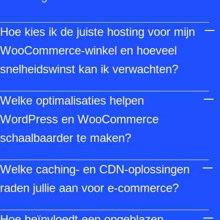
Hoe kies ik de juiste hosting voor mijn
WooCommerce-winkel en hoeveel
snelheidswinst kan ik verwachten?
Kies voor VPS of dedicated servers met
Welke optimalisaties helpen
voldoende PHP-workers, SSD-opslag en
geoptimaliseerde databases; dit levert
WordPress en WooCommerce
doorgaans duidelijke verbeteringen t.o.v.
schaalbaarder te maken?
shared hosting, vooral bij pieken. Benchmarks
Gebruik conditioneel laden van
en A/B-tests (zoals Twize uitvoert) tonen vaak
Welke caching- en CDN-oplossingen
thema‑/pluginassets, elasticsearch voor
significante laadtijd- en conversiewinsten.
zoeken, background processing en queues
raden jullie aan voor e‑commerce?
voor orders, optimaliseer afbeeldingen en
Combineer server-side caching (WP Rocket en
implementeer server- en edge-caching.
Hoe beïnvloedt een opgeblazen