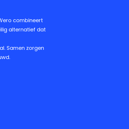
 Wero combineert
lig alternatief dat
iaal. Samen zorgen
uwd.