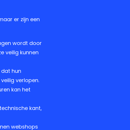
n
aar er zijn een
angen wordt door
ze veilig kunnen
n dat hun
veilig verlopen.
uren kan het
technische kant,
kunnen webshops