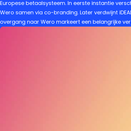
Europese betaalsysteem. In eerste instantie versch
Wero samen via co-branding. Later verdwijnt iDEAL d
overgang naar Wero markeert een belangrijke vera