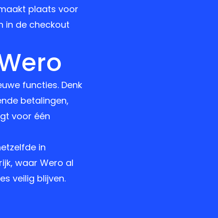
 maakt plaats voor
n in de checkout
 Wero
euwe functies. Denk
ende betalingen,
rgt voor één
etzelfde in
rijk, waar Wero al
s veilig blijven.