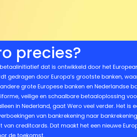
ro precies?
betaalinitiatief dat is ontwikkeld door het Europe
ef wordt gedragen door Europa’s grootste banken, wa
ndere grote Europese banken en Nederlandse ba
iforme, veilige en schaalbare betaaloplossing voo
lleen in Nederland, gaat Wero veel verder. Het is 
verboekingen van bankrekening naar bankrekening
t van creditcards. Dat maakt het een nieuwe Euro
oor de toekomst.