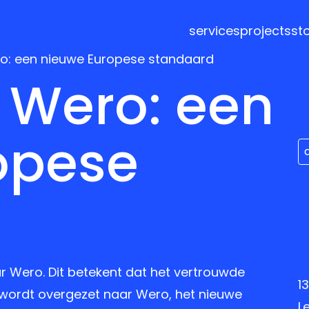
services
projects
st
ro: een nieuwe Europese standaard
 Wero: een
opese
ar Wero. Dit betekent dat het vertrouwde
1
wordt overgezet naar Wero, het nieuwe
L