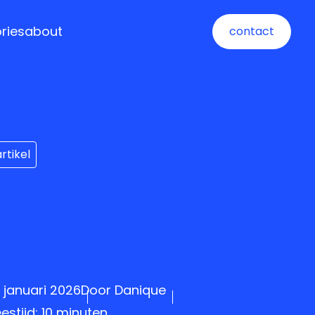
ories
about
contact
contact
artikel
3 januari 2026
Door
Danique
eestijd: 10 minuten