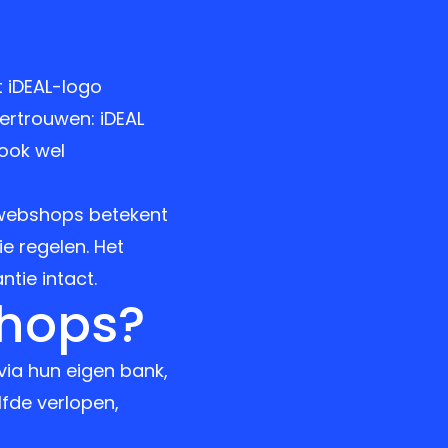
 iDEAL-logo
ertrouwen: iDEAL
 ook wel
 webshops betekent
e regelen. Het
tie intact.
shops?
via hun eigen bank,
lfde verlopen,