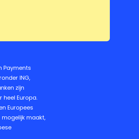
an Payments
aronder ING,
nken zijn
r heel Europa.
een Europees
 mogelijk maakt,
pese