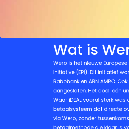
Wat is We
Wero is het nieuwe Europese 
Initiative (EPI). Dit initiati
Rabobank en ABN AMRO. Ook a
aangesloten. Het doel: één un
Waar iDEAL vooral sterk was a
betaalsysteem dat directe o
via Wero, zonder tussenkoms
betaalmethode die klaar is v