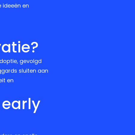
e ideeën en
vatie?
adoptie, gevolgd
ggards sluiten aan
eit en
 early