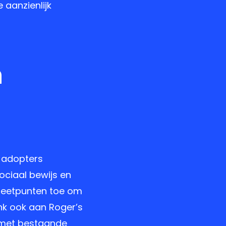
 aanzienlijk
n
y adopters
ociaal bewijs en
 meetpunten toe om
enk ook aan Roger’s
es met bestaande