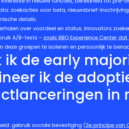
 interesse in nieuwe functies, bereidheid tot pre-o
ta: zoekacties voor beta, nieuwsbrief-inschrijvin
ische details.
erhalen over voordeel en status; innovators zoek
bruik A/B-tests –
zoals BBQ Experience Center dat
deze groepen te isoleren en persoonlijk te benad
 ik de early major
neer ik de adopti
ctlanceringen in 
eid: gebruik sociale bevestiging (
3e principe van C