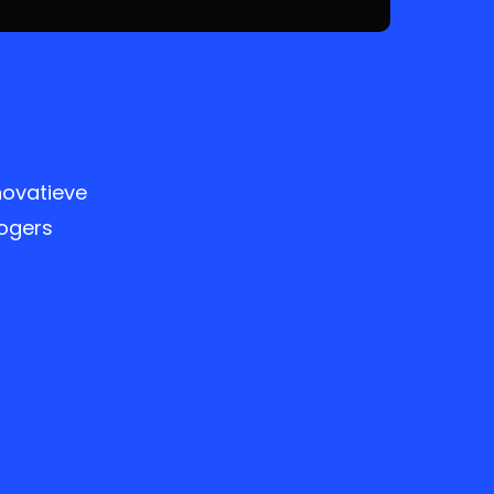
novatieve
Rogers