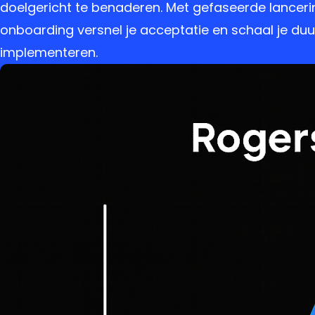
doelgericht te benaderen. Met gefaseerde lanceri
onboarding versnel je acceptatie en schaal je du
implementeren.