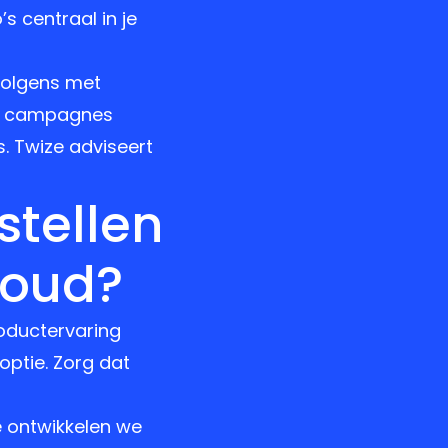
 centraal in je
rvolgens met
te campagnes
. Twize adviseert
stellen
voud?
roductervaring
doptie. Zorg dat
ze ontwikkelen we