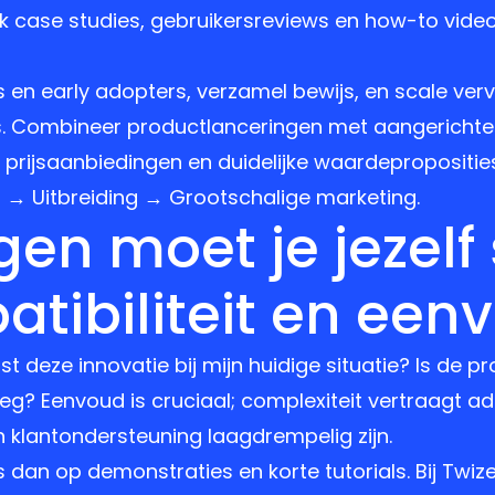
case studies, gebruikersreviews en how-to video’s
s en early adopters, verzamel bewijs, en scale ve
ps. Combineer productlanceringen met aangerich
 prijsaanbiedingen en duidelijke waardeproposities
 → Uitbreiding → Grootschalige marketing.
en moet je jezelf 
tibiliteit en een
st deze innovatie bij mijn huidige situatie? Is de p
itleg? Eenvoud is cruciaal; complexiteit vertraagt a
klantondersteuning laagdrempelig zijn.
ocus dan op demonstraties en korte tutorials. Bij Twi