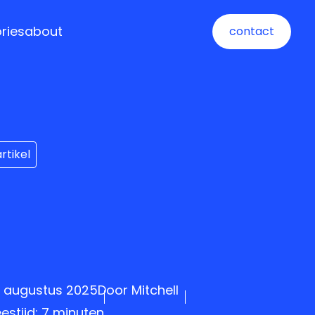
ories
about
contact
contact
artikel
9 augustus 2025
Door
Mitchell
eestijd: 7 minuten