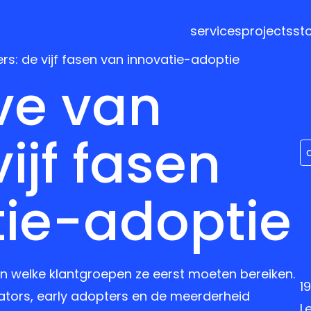
services
projects
st
s: de vijf fasen van innovatie-adoptie
ve van
ijf fasen
tie-adoptie
en welke klantgroepen ze eerst moeten bereiken.
1
tors, early adopters en de meerderheid
L