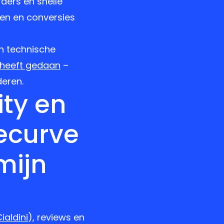
rders en snelle
gen en conversies
en technische
 heeft gedaan
–
eren.
ity en
ecurve
mijn
ialdini
), reviews en