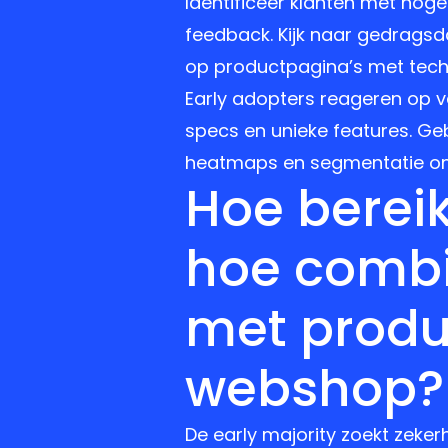
Identificeer klanten met hoge
feedback. Kijk naar gedragsda
op productpagina’s met techn
Early adopters reageren op v
specs en unieke features. Ge
heatmaps en segmentatie om 
Hoe bereik
hoe combi
met produ
webshop?
De early majority zoekt zekerh