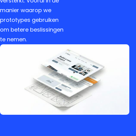
versterkt. Vooral in de
manier waarop we
prototypes gebruiken
om betere beslissingen
te nemen.