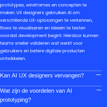
prototypes, wireframes en concepten te
maken. UX designers gebruiken AI om
verschillende UX-oplossingen te verkennen,
flows te visualiseren en ideeën te testen
voordat development begint. Hierdoor kunnen
teams sneller valideren wat werkt voor
gebruikers en betere digitale producten
ontwikkelen.
Kan AI UX designers vervangen?
AI kan UX designers niet vervangen, omdat UX
Wat zijn de voordelen van AI
design meer is dan het maken van interfaces.
UX designers analyseren gebruikersgedrag,
prototyping?
vertalen bedrijfsdoelen naar oplossingen en