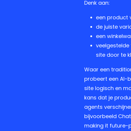
Denk aan:
een product 
de juiste var
een winkelwag
veelgestelde
site door te k
Waar een traditio
probeert een AI-b
site logisch en m
kans dat je produ
agents verschijn
bijvoorbeeld Chat
making it future-