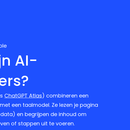
ble
jn AI-
ers?
ls
ChatGPT Atlas
) combineren een
et een taalmodel. Ze lezen je pagina
 data) en begrijpen de inhoud om
en of stappen uit te voeren.