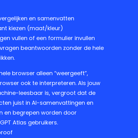
vergelijken en samenvatten
iant kiezen (maat/kleur)
en vullen of een formulier invullen
 vragen beantwoorden zonder de hele
likken.
nele browser alleen “weergeeft”,
rowser ook te interpreteren. Als jouw
achine-leesbaar is, vergroot dat de
cten juist in AI-samenvattingen en
en en begrepen worden door
GPT Atlas gebruikers.
proof