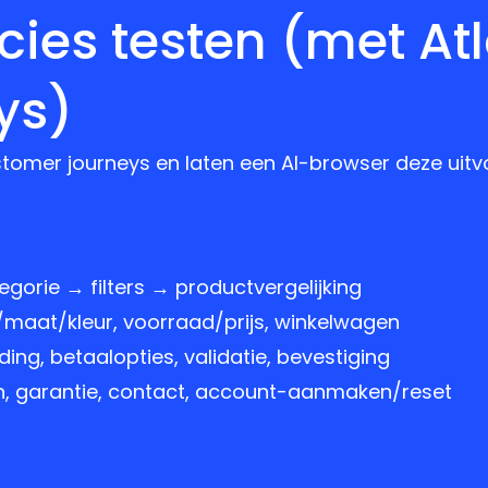
ies testen (met At
ys)
stomer journeys en laten een AI-browser deze uitv
gorie → filters → productvergelijking
maat/kleur, voorraad/prijs, winkelwagen
ing, betaalopties, validatie, bevestiging
n, garantie, contact, account-aanmaken/reset