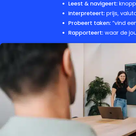
Leest & navigeert:
knoppe
Interpreteert:
prijs, valut
Probeert taken:
“vind een
Rapporteert:
waar de jou