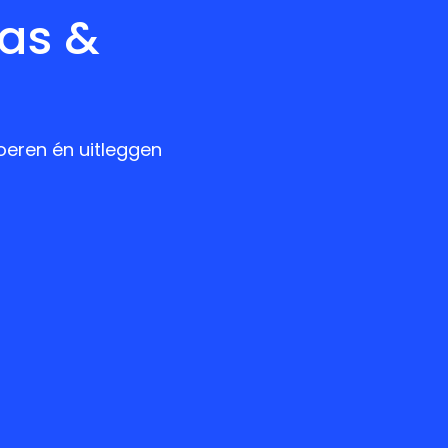
las &
oeren én uitleggen