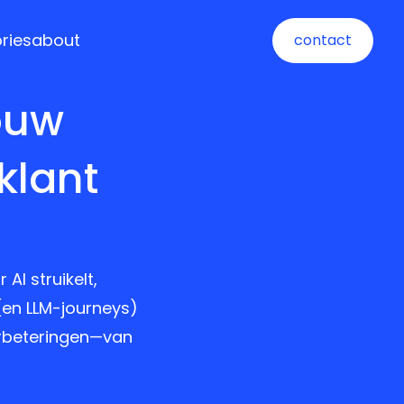
ories
about
contact
contact
ouw
klant
AI struikelt,
(en LLM-journeys)
verbeteringen—van