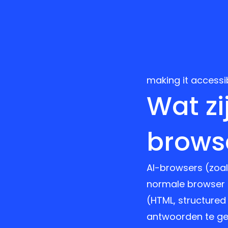
making it accessi
Wat zi
brows
AI-browsers (zoa
normale browser m
(HTML, structured
antwoorden te gev