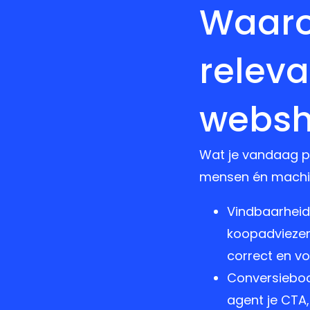
Waaro
releva
webs
Wat je vandaag p
mensen én machi
Vindbaarheid 
koopadviezen 
correct en vo
Conversieboos
agent je CTA,