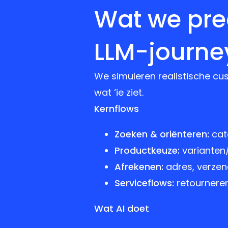
Wat we prec
LLM-journe
We simuleren realistische cu
wat ‘ie ziet.
Kernflows
Zoeken & oriënteren:
cate
Productkeuze:
varianten/
Afrekenen:
adres, verzend
Serviceflows:
retournere
Wat AI doet