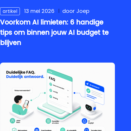
13 mei 2026
door Joep
artikel
Voorkom AI limieten: 6 handige
tips om binnen jouw AI budget te
blijven