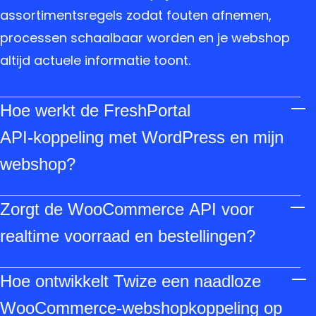
assortimentsregels zodat fouten afnemen,
processen schaalbaar worden en je webshop
altijd actuele informatie toont.
Hoe werkt de FreshPortal
API‑koppeling met WordPress en mijn
webshop?
De koppeling gebruikt een REST‑API die
Zorgt de WooCommerce API voor
JSON‑berichten uitwisselt via een plugin of
maatwerk; productdata, voorraad en orders
realtime voorraad en bestellingen?
worden realtime gesynchroniseerd zodat
Ja: de WooCommerce API maakt het mogelijk
webshop en ERP zonder handmatig werk
Hoe ontwikkelt Twize een naadloze
voorraad, prijzen en orders direct te lezen en te
communiceren.
schrijven, waardoor bestellingen automatisch
WooCommerce‑webshopkoppeling op