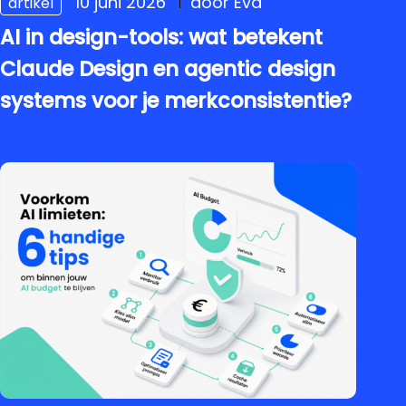
10 juni 2026
door Eva
artikel
AI in design-tools: wat betekent
Claude Design en agentic design
systems voor je merkconsistentie?