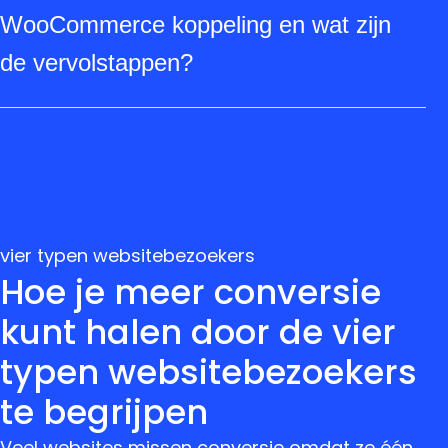
meldingen in en gebruiken testomgevingen
WooCommerce koppeling en wat zijn
zodat problemen snel zichtbaar zijn en veilig
de vervolstappen?
hersteld kunnen worden.
Neem contact op met Twize voor een
vrijblijvende analyse; wij onderzoeken je
FreshPortal‑instellingen, maken een plan met
tijdlijn en kosten en begeleiden de
implementatie, testen en het live zetten.
vier typen websitebezoekers
Hoe je meer conversie
kunt halen door de vier
typen websitebezoekers
te begrijpen
Veel websites missen conversie omdat ze één